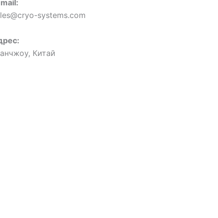
mail:
ales@cryo-systems.com
дрес:
уанчжоу, Китай