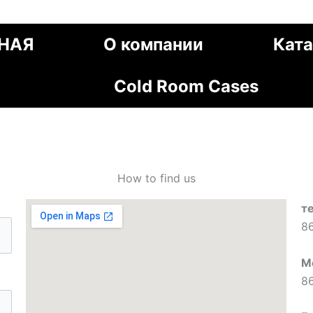
НАЯ
О компании
Ката
Cold Room Cases
How to find us
т
8
М
8