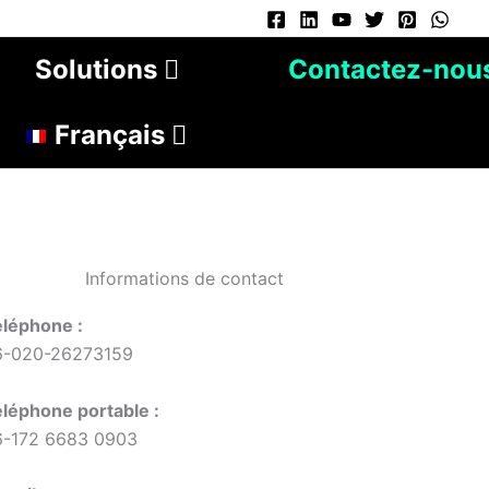
Solutions
Contactez-nou
Français
Informations de contact
léphone :
6-020-26273159
léphone portable :
6-172 6683 0903