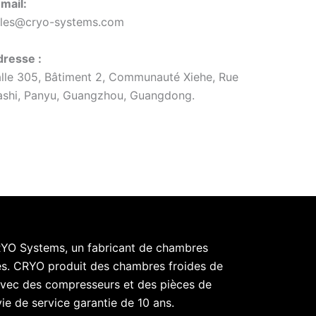
mail:
ales@cryo-systems.com
resse :
lle 305, Bâtiment 2, Communauté Xiehe, Rue
shi, Panyu, Guangzhou, Guangdong.
RYO Systems, un fabricant de chambres
tes. CRYO produit des chambres froides de
 avec des compresseurs et des pièces de
e de service garantie de 10 ans.