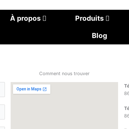
À propos
Produits
Blog
Comment nous trouver
Té
8
Té
8