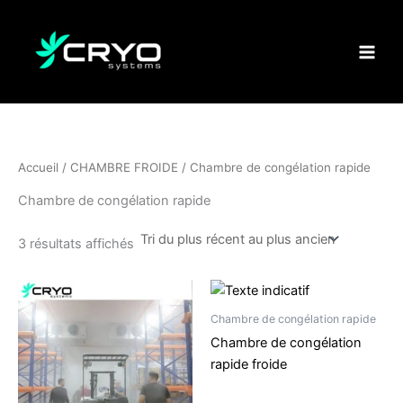
Trié
Aller
du
plus
au
récent
contenu
au
plus
ancien
Accueil
/
CHAMBRE FROIDE
/ Chambre de congélation rapide
Chambre de congélation rapide
3 résultats affichés
Chambre de congélation rapide
Chambre de congélation
rapide froide