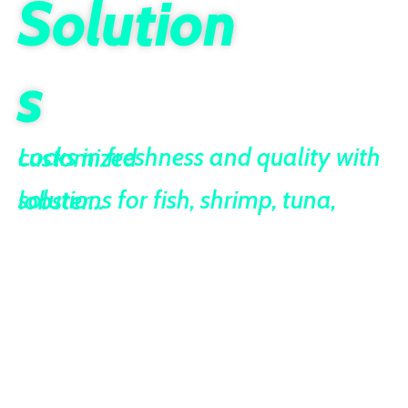
Solution
s
Locks in freshness and quality with customized
solutions for fish, shrimp, tuna, lobster…
Precision Temperature
Control
24/7 Real-Time Monitoring &
Alerts
Brand Components (Bitzer,