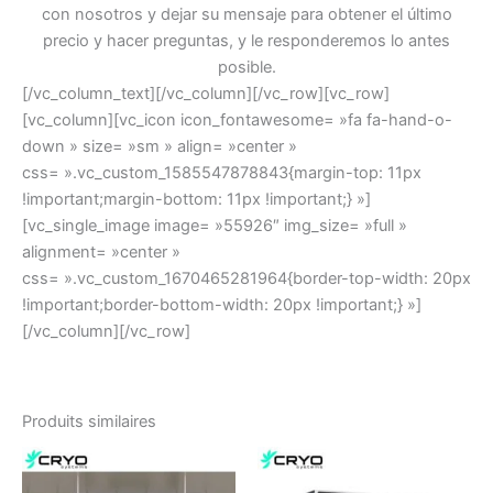
con nosotros y dejar su mensaje para obtener el último
precio y hacer preguntas, y le responderemos lo antes
posible.
[/vc_column_text][/vc_column][/vc_row][vc_row]
[vc_column][vc_icon icon_fontawesome= »fa fa-hand-o-
down » size= »sm » align= »center »
css= ».vc_custom_1585547878843{margin-top: 11px
!important;margin-bottom: 11px !important;} »]
[vc_single_image image= »55926″ img_size= »full »
alignment= »center »
css= ».vc_custom_1670465281964{border-top-width: 20px
!important;border-bottom-width: 20px !important;} »]
[/vc_column][/vc_row]
Produits similaires