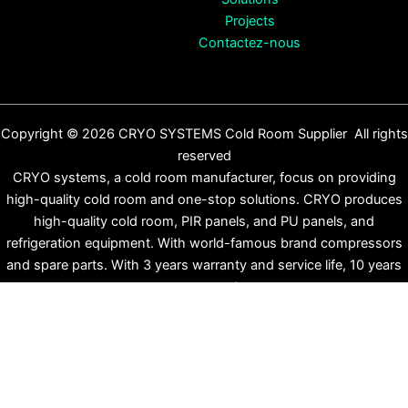
Projects
Contactez-nous
Copyright © 2026 CRYO SYSTEMS Cold Room Supplier All rights
reserved
CRYO systems, a cold room manufacturer, focus on providing
high-quality cold room and one-stop solutions. CRYO produces
high-quality cold room, PIR panels, and PU panels, and
refrigeration equipment. With world-famous brand compressors
and spare parts. With 3 years warranty and service life, 10 years
guaranteed.
English
(
Anglais
)
Español
(
Espagnol
)
Français