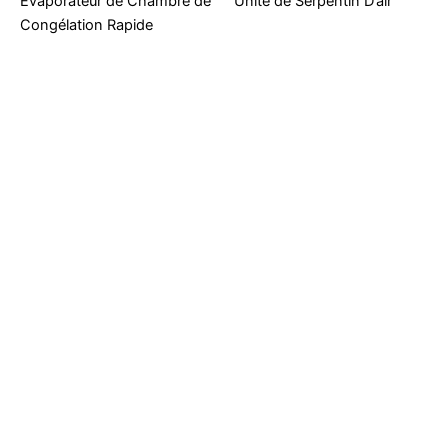
Évaporateur de Chambre de
Unité de Serpentin D’air
Congélation Rapide