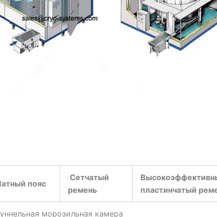
Сетчатый
Высокоэффективн
Латный пояс
ремень
пластинчатый рем
туннельная морозильная камера