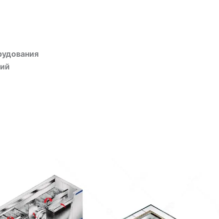
рудования
ций