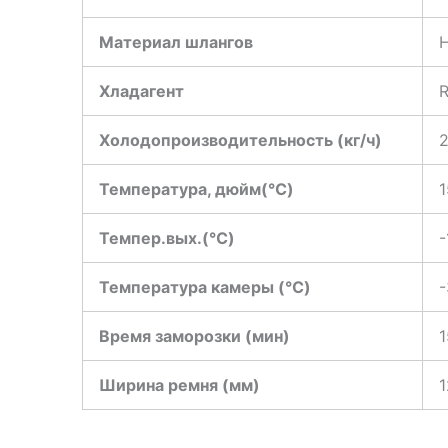
Материал шлангов
Хладагент
R
Холодопроизводительность (кг/ч)
2
Температура, дюйм(℃)
1
Темпер.вых.(℃)
-
Температура камеры (℃)
-
Время заморозки (мин)
1
Ширина ремня (мм)
1