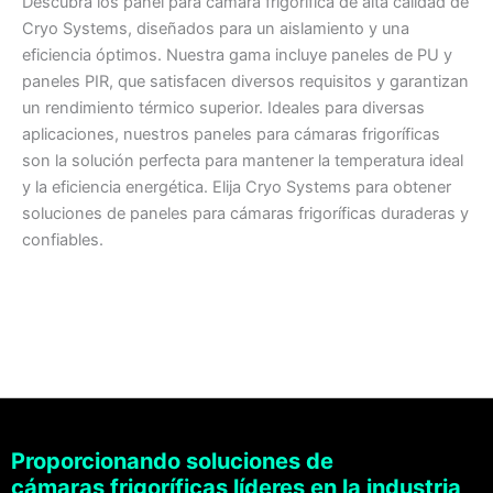
Descubra los panel para cámara frigorífica de alta calidad de
Cryo Systems, diseñados para un aislamiento y una
eficiencia óptimos. Nuestra gama incluye paneles de PU y
paneles PIR, que satisfacen diversos requisitos y garantizan
un rendimiento térmico superior. Ideales para diversas
aplicaciones, nuestros paneles para cámaras frigoríficas
son la solución perfecta para mantener la temperatura ideal
y la eficiencia energética. Elija Cryo Systems para obtener
soluciones de paneles para cámaras frigoríficas duraderas y
confiables.
Proporcionando soluciones de
cámaras frigoríficas líderes en la industria