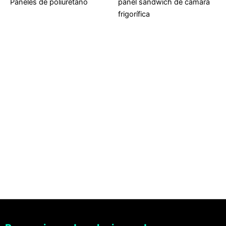
Paneles de poliuretano
panel sándwich de cámara
frigorífica