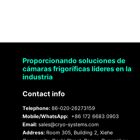
Proporcionando soluciones de
cámaras frigoríficas líderes en la
industria
Contact info
Telephone:
86-020-26273159
Mobile/WhatsApp:
+86 172 6683 0903
Email:
sales@cryo-systems.com
Address:
Room 305, Building 2, Xiehe