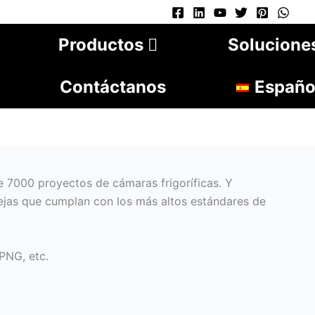
Productos
Solucione
Contáctanos
Españo
e 7000 proyectos de cámaras frigoríficas. Y
ejas que cumplan con los más altos estándares de
PNG, etc.