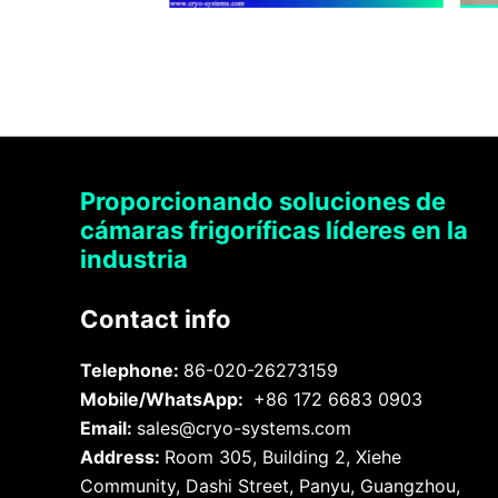
Proporcionando soluciones de
cámaras frigoríficas líderes en la
industria
Contact info
Telephone:
86-020-26273159
Mobile/WhatsApp:
+86 172 6683 0903
Email:
sales@cryo-systems.com
Address:
Room 305, Building 2, Xiehe
Community, Dashi Street, Panyu, Guangzhou,