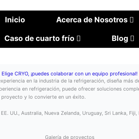
Inicio
Acerca de Nosotros
Caso de cuarto frío
Blog
Elige CRYO, ¡puedes colaborar con un equipo profesional!
eriencia en la industria de la refrigeración, diseña más d
eriencia en refrigeración, puede ofrecer soluciones compl
 proyecto y lo convierte en un éxito.
 UU., Australia, Nueva Zelanda, Uruguay, Sri Lanka, Fiji, 
Galería de proyectos