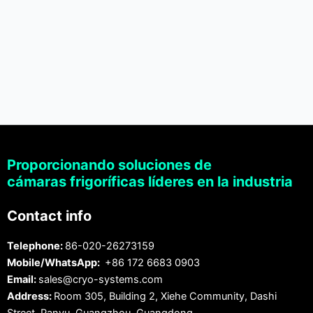
Proporcionando soluciones de
cámaras frigoríficas líderes en la industria
Contact info
Telephone:
86-020-26273159
Mobile/WhatsApp:
+86 172 6683 0903
Email:
sales@cryo-systems.com
Address:
Room 305, Building 2, Xiehe Community, Dashi
Street, Panyu, Guangzhou, Guangdong.