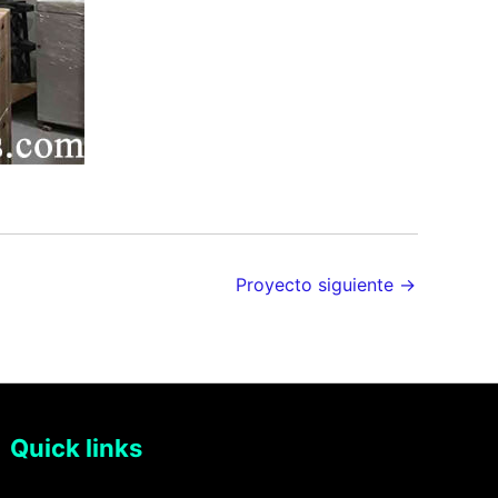
Proyecto siguiente
→
Quick links