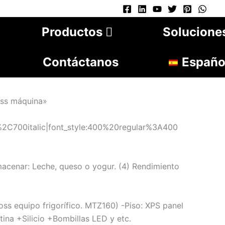
Productos
Solucione
Contáctanos
Españo
oss máquina»
C700italic|font_style:400%20regular%3A400
macenar: Leche, queso o yogur.
(4)
Rendimiento
ss equipo frigorífico. MTZ160)
-Piso: XPS panel
ina +Silicio +Bombillas LED y etc.