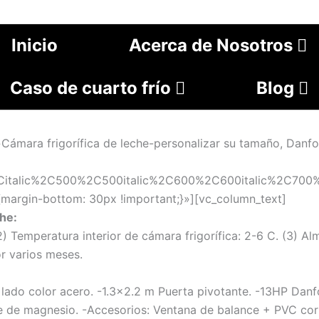
Inicio
Acerca de Nosotros
Caso de cuarto frío
Blog
ámara frigorífica de leche-personalizar su tamaño, Danf
2Citalic%2C500%2C500italic%2C600%2C600italic%2C700%2
rgin-bottom: 30px !important;}»][vc_column_text]
che:
2)
Temperatura interior de cámara frigorífica
: 2-6 C.
(3) Al
r varios meses.
lado color acero.
-1.3×2.2 m Puerta pivotante.
-13HP Danfo
e de magnesio.
-Accesorios: Ventana de balance + PVC cort