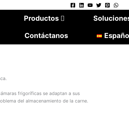
Productos
Solucione
Contáctanos
Españo
ca.
cámaras frigoríficas se adaptan a sus
problema del almacenamiento de la carne.