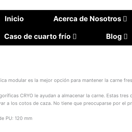
Inicio
Acerca de Nosotros
Caso de cuarto frío
Blog
fica modular es la mejor opción para mantener la carne fres
igoríficas CRYO le ayudan a almacenar la carne. Estas tres 
var a los cotos de caza. No tiene que preocuparse por el 
 de PU: 120 mm