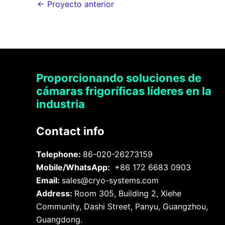
←
Proyecto anterior
Proporcionando soluciones de
cámaras frigoríficas líderes en la
industria
Contact info
Telephone:
86-020-26273159
Mobile/WhatsApp:
+86 172 6683 0903
Email:
sales@cryo-systems.com
Address:
Room 305, Building 2, Xiehe
Community, Dashi Street, Panyu, Guangzhou,
Guangdong.