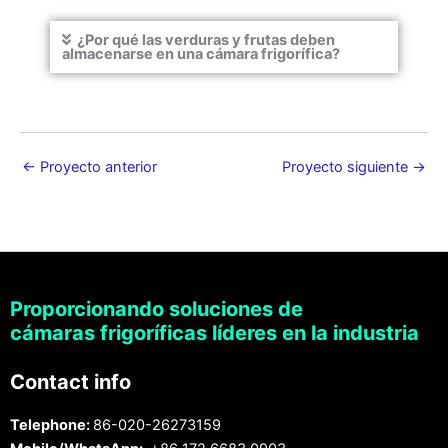
¿Por qué las verduras y frutas deben
almacenarse en una cámara frigorífica?
←
Proyecto anterior
Proyecto siguiente
→
Proporcionando soluciones de
cámaras frigoríficas líderes en la industria
Contact info
Telephone:
86-020-26273159