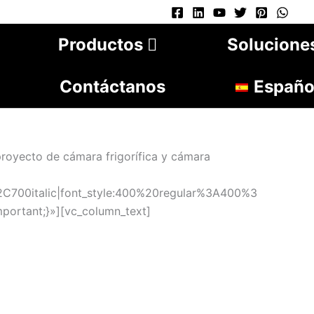
Productos
Solucione
Contáctanos
Españo
royecto de cámara frigorífica y cámara
C700italic|font_style:400%20regular%3A400%3
portant;}»][vc_column_text]