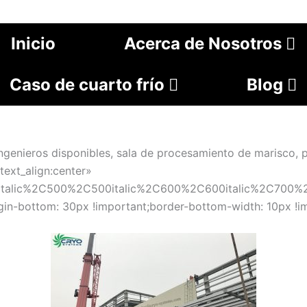
Inicio
Acerca de Nosotros
Caso de cuarto frío
Blog
enieros disponibles, sala de procesamiento de marisco, p
text_align:center»
Citalic%2C500%2C500italic%2C600%2C600italic%2C700%2
-bottom: 30px !important;border-bottom-width: 10px !im