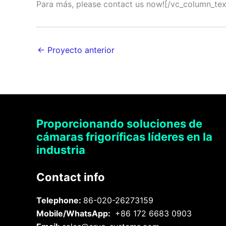
Para más, please contact us now![/vc_column_te
←
Proyecto anterior
Proporcionando soluciones de
cámaras frigoríficas líderes en la
industria
Contact info
Telephone:
86-020-26273159
Mobile/WhatsApp:
+86 172 6683 0903