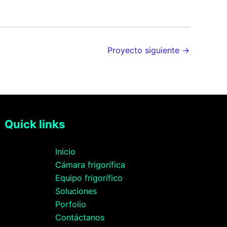
Proyecto siguiente
→
Quick links
Inicio
Cámara frigorífica
Equipo frigorífico
Soluciones
Porfolio
Contáctanos