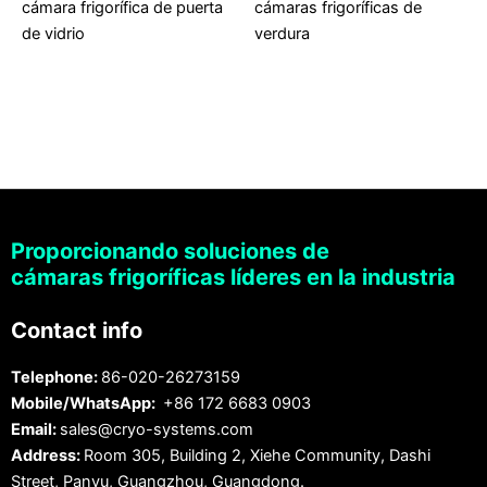
cámara frigorífica de puerta
cámaras frigoríficas de
de vidrio
verdura
Proporcionando soluciones de
cámaras frigoríficas líderes en la industria
Contact info
Telephone:
86-020-26273159
Mobile/WhatsApp:
+86 172 6683 0903
Email:
sales@cryo-systems.com
Address:
Room 305, Building 2, Xiehe Community, Dashi
Street, Panyu, Guangzhou, Guangdong.