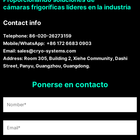
cámaras frigoríficas líderes en la industria
Contact info
Telephone:
86-020-26273159
Mobile/WhatsApp:
+86 172 6683 0903
Email:
sales@cryo-systems.com
Address:
Room 305, Building 2, Xiehe Community, Dashi
Street, Panyu, Guangzhou, Guangdong.
Ponerse en contacto