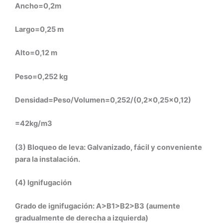
Ancho=0,2m
Largo=0,25 m
Alto=0,12 m
Peso=0,252 kg
Densidad=Peso/Volumen=0,252/(0,2×0,25×0,12)
=42kg/m3
(3) Bloqueo de leva: Galvanizado, fácil y conveniente
para la instalación.
(4) Ignifugación
Grado de ignifugación: A>B1>B2>B3 (aumente
gradualmente de derecha a izquierda)