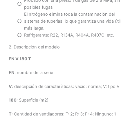
Probado con una presión de gas de 2,8 MPa, sin
posibles fugas
El nitrógeno elimina toda la contaminación del
sistema de tuberías, lo que garantiza una vida útil
más larga.
Refrigerante: R22, R134A, R404A, R407C, etc.
2. Descripción del modelo
FN V 180 T
FN
: nombre de la serie
V
: descripción de características: vacío: norma; V: tipo V
180
: Superficie (m2)
T
: Cantidad de ventiladores: T: 2; R: 3; F: 4; Ninguno: 1