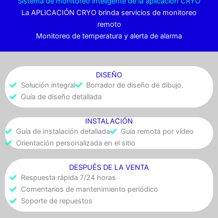
Sistema de monitoreo inteligente de la aplicación CRYO
La APLICACIÓN CRYO brinda servicios de monitoreo
remoto
Monitoreo de temperatura y alerta de alarma
DISEÑO
Solución integral
Borrador de diseño de dibujo.
Guía de diseño detallada
INSTALACIÓN
Guía de instalación detallada
Guía remota por vídeo
Orientación personalizada en el sitio
DESPUÉS DE LA VENTA
Respuesta rápida 7/24 horas
Comentarios de mantenimiento periódico
Soporte de repuestos