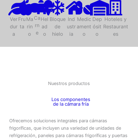
Ca
Ver
Fru
Ma
Hel
Bloque
Ind
Medic
Dep
Hoteles y
rn
dur
ta
rin
ad
de
ustr
ament
ósit
Restaurant
e
a
o
o
hielo
ia
o
o
es
Nuestros productos
Los componentes
de la cámara fría
Ofrecemos soluciones integrales para cámaras
frigoríficas, que incluyen una variedad de unidades de
refrigeración, paneles para cámaras frigoríficas y puertas