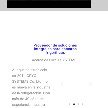
Proveedor de soluciones
integrales para cámaras
frigoríficas
Acerca de CRYO SYSTEMS
Aunque se estableció
en 2011, CRYO
SYSTEMS Co, Ltd. no
es nueva en la industria
de la refrigeración. Con
más de 40 años de
experiencia, nuestra