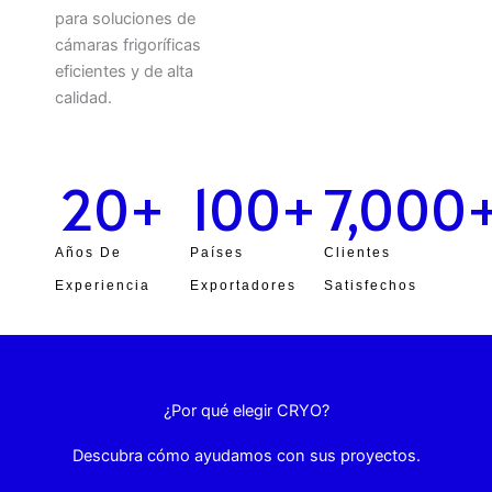
para soluciones de
cámaras frigoríficas
eficientes y de alta
calidad.
20
+
100
+
7,000
Años De
Países
Clientes
Experiencia
Exportadores
Satisfechos
¿Por qué elegir CRYO?
Descubra cómo ayudamos con sus proyectos.