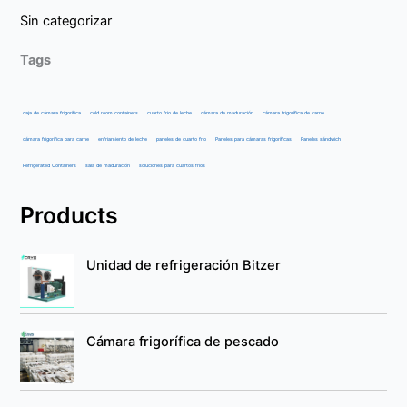
Sin categorizar
Tags
caja de cámara frigorífica
cold room containers
cuarto frio de leche
cámara de maduración
cámara frigorífica de carne
cámara frigorífica para carne
enfriamiento de leche
paneles de cuarto frio
Paneles para cámaras frigoríficas
Paneles sándwich
Refrigerated Containers
sala de maduración
soluciones para cuartos frios
Products
Unidad de refrigeración Bitzer
Cámara frigorífica de pescado