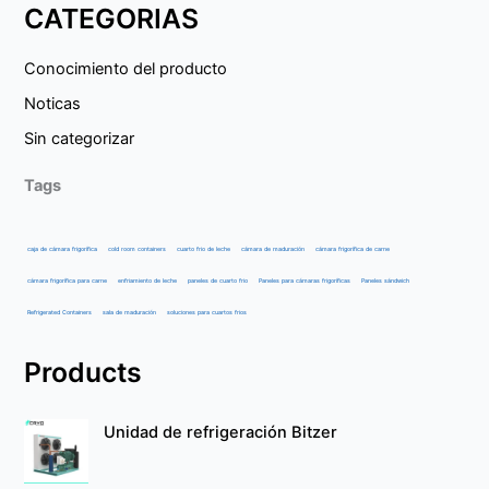
CATEGORIAS
Conocimiento del producto
Noticas
Sin categorizar
Tags
caja de cámara frigorífica
cold room containers
cuarto frio de leche
cámara de maduración
cámara frigorífica de carne
cámara frigorífica para carne
enfriamiento de leche
paneles de cuarto frio
Paneles para cámaras frigoríficas
Paneles sándwich
Refrigerated Containers
sala de maduración
soluciones para cuartos frios
Products
Unidad de refrigeración Bitzer