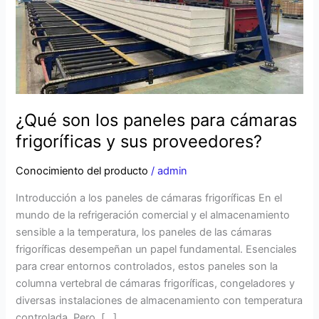
frigoríficas
y
sus
proveedores?
¿Qué son los paneles para cámaras
frigoríficas y sus proveedores?
Conocimiento del producto
/
admin
Introducción a los paneles de cámaras frigoríficas En el
mundo de la refrigeración comercial y el almacenamiento
sensible a la temperatura, los paneles de las cámaras
frigoríficas desempeñan un papel fundamental. Esenciales
para crear entornos controlados, estos paneles son la
columna vertebral de cámaras frigoríficas, congeladores y
diversas instalaciones de almacenamiento con temperatura
controlada. Pero, […]