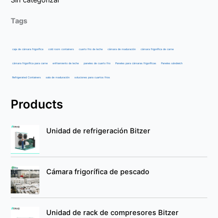
Tags
caja de cámara frigorífica
cold room containers
cuarto frio de leche
cámara de maduración
cámara frigorífica de carne
cámara frigorífica para carne
enfriamiento de leche
paneles de cuarto frio
Paneles para cámaras frigoríficas
Paneles sándwich
Refrigerated Containers
sala de maduración
soluciones para cuartos frios
Products
Unidad de refrigeración Bitzer
Cámara frigorífica de pescado
Unidad de rack de compresores Bitzer