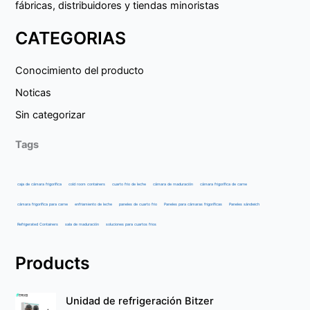
fábricas, distribuidores y tiendas minoristas
CATEGORIAS
Conocimiento del producto
Noticas
Sin categorizar
Tags
caja de cámara frigorífica
cold room containers
cuarto frio de leche
cámara de maduración
cámara frigorífica de carne
cámara frigorífica para carne
enfriamiento de leche
paneles de cuarto frio
Paneles para cámaras frigoríficas
Paneles sándwich
Refrigerated Containers
sala de maduración
soluciones para cuartos frios
Products
Unidad de refrigeración Bitzer