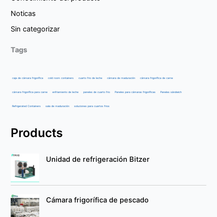
Noticas
Sin categorizar
Tags
caja de cámara frigorífica
cold room containers
cuarto frio de leche
cámara de maduración
cámara frigorífica de carne
cámara frigorífica para carne
enfriamiento de leche
paneles de cuarto frio
Paneles para cámaras frigoríficas
Paneles sándwich
Refrigerated Containers
sala de maduración
soluciones para cuartos frios
Products
Unidad de refrigeración Bitzer
Cámara frigorífica de pescado