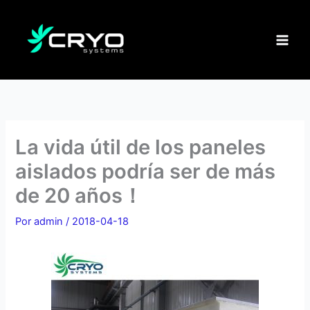
Ir
al
contenido
La vida útil de los paneles
aislados podría ser de más
de 20 años！
Por
admin
/
2018-04-18