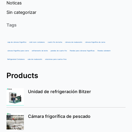
Noticas
Sin categorizar
Tags
caja de cámara frigorífica
cold room containers
cuarto frio de leche
cámara de maduración
cámara frigorífica de carne
cámara frigorífica para carne
enfriamiento de leche
paneles de cuarto frio
Paneles para cámaras frigoríficas
Paneles sándwich
Refrigerated Containers
sala de maduración
soluciones para cuartos frios
Products
Unidad de refrigeración Bitzer
Cámara frigorífica de pescado