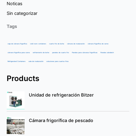
Noticas
Sin categorizar
Tags
caja de cámara frigorífica
cold room containers
cuarto frio de leche
cámara de maduración
cámara frigorífica de carne
cámara frigorífica para carne
enfriamiento de leche
paneles de cuarto frio
Paneles para cámaras frigoríficas
Paneles sándwich
Refrigerated Containers
sala de maduración
soluciones para cuartos frios
Products
Unidad de refrigeración Bitzer
Cámara frigorífica de pescado