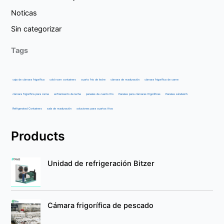
Noticas
Sin categorizar
Tags
caja de cámara frigorífica
cold room containers
cuarto frio de leche
cámara de maduración
cámara frigorífica de carne
cámara frigorífica para carne
enfriamiento de leche
paneles de cuarto frio
Paneles para cámaras frigoríficas
Paneles sándwich
Refrigerated Containers
sala de maduración
soluciones para cuartos frios
Products
Unidad de refrigeración Bitzer
Cámara frigorífica de pescado