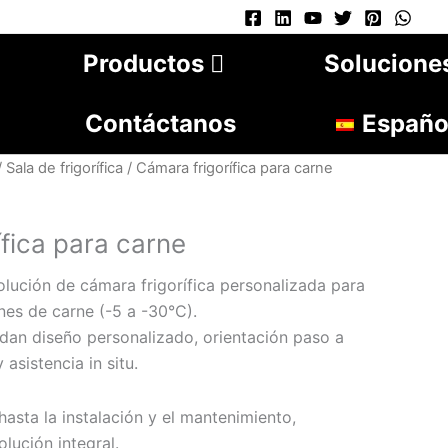
Productos
Solucione
Contáctanos
Españo
/
Sala de frigorífica
/ Cámara frigorífica para carne
fica para carne
lución de cámara frigorífica personalizada para
nes de carne (-5 a -30°C).
dan diseño personalizado, orientación paso a
asistencia in situ.
hasta la instalación y el mantenimiento,
lución integral.