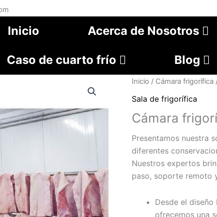
com
Inicio
Acerca de Nosotros
Caso de cuarto frío
Blog
Inicio
/
Cámara frigorífica
Sala de frigorífica
Cámara frigorí
Presentamos nuestra so
diferentes conservacio
Nuestros expertos brin
paso, soporte remoto y 
Desde el diseño 
ofrecemos una so