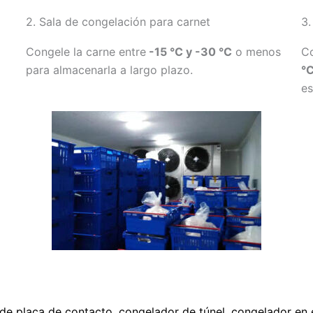
2. Sala de congelación para carnet
3.
Congele la carne entre
-15 °C y -30 °C
o menos
Co
para almacenarla a largo plazo.
°
es
de placa de contacto
,
congelador de túnel
,
congelador en 