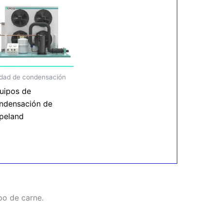
idad de condensación
uipos de
ndensación de
peland
po de carne.