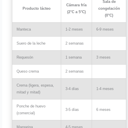
Sala de
Cámara fría
Producto lácteo
congelación
(2°C a 5°C)
(0°C)
Manteca
1-2 meses
6-9 meses
Suero de la leche
2 semanas
Requesón
1 semana
3 meses
Queso crema
2 semanas
Crema (ligera, espesa,
3-4 días
1-4 meses
mitad y mitad)
Ponche de huevo
3-5 días
6 meses
(comercial)
Margarina
4-5 meses