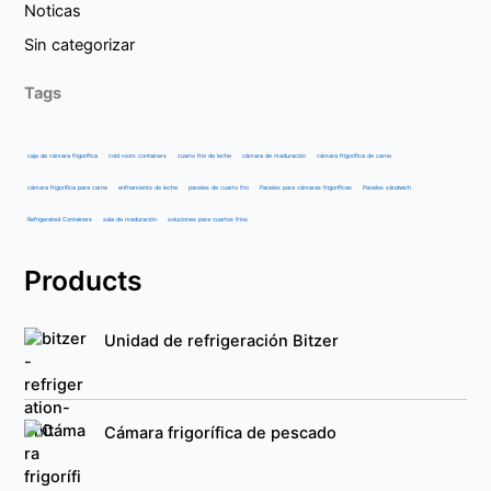
Noticas
Sin categorizar
Tags
caja de cámara frigorífica
cold room containers
cuarto frio de leche
cámara de maduración
cámara frigorífica de carne
cámara frigorífica para carne
enfriamiento de leche
paneles de cuarto frio
Paneles para cámaras frigoríficas
Paneles sándwich
Refrigerated Containers
sala de maduración
soluciones para cuartos frios
Products
Unidad de refrigeración Bitzer
Cámara frigorífica de pescado