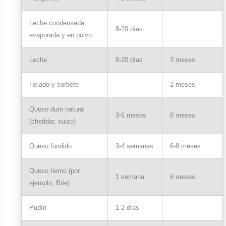
Leche condensada,
8-20 días
evaporada y en polvo
Leche
8-20 días
3 meses
Helado y sorbete
2 meses
Queso duro natural
3-6 meses
6 meses
(cheddar, suizo)
Queso fundido
3-4 semanas
6-8 meses
Queso tierno (por
1 semana
6 meses
ejemplo, Brie)
Pudín
1-2 días