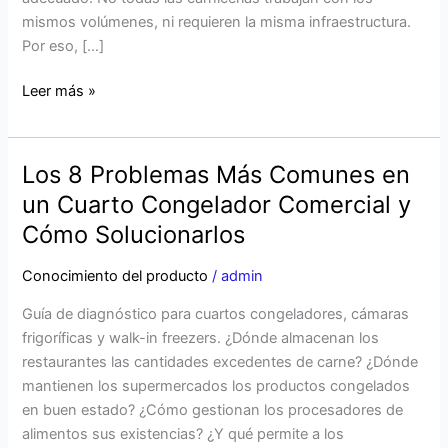
mismos volúmenes, ni requieren la misma infraestructura.
grande)
Por eso, […]
Leer más »
Los 8 Problemas Más Comunes en
Los
8
un Cuarto Congelador Comercial y
Problemas
Cómo Solucionarlos
Más
Comunes
Conocimiento del producto
/
admin
en
Guía de diagnóstico para cuartos congeladores, cámaras
un
frigoríficas y walk-in freezers. ¿Dónde almacenan los
Cuarto
restaurantes las cantidades excedentes de carne? ¿Dónde
Congelador
mantienen los supermercados los productos congelados
Comercial
en buen estado? ¿Cómo gestionan los procesadores de
y
alimentos sus existencias? ¿Y qué permite a los
Cómo