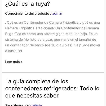
¿Cuál es la tuya?
Frigorífica
vs.
Conocimiento del producto
/
admin
Cámara
¿Qué es un Contenedor de Cámara Frigorífica y qué es una
Frigorífica
Cámara Frigorífica Tradicional? Un Contenedor de Cámara
Tradicional:
Frigorífica es como una nevera gigante en una caja. Es un
¿Cuál
sistema de frío listo para usar, que viene en el tamaño de
es
un contenedor de barco (de 20 o 40 pies). Se puede mover
la
a cualquier
tuya?
Leer más »
La guía completa de los
La
guía
contenedores refrigerados: Todo lo
completa
que necesitas saber
de
los
Sin categorizar
/
admin