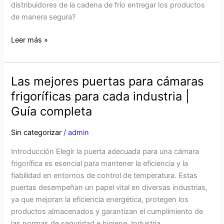
distribuidores de la cadena de frío entregar los productos
Solucionarlos
de manera segura?
Leer más »
Las mejores puertas para cámaras
Las
mejores
frigoríficas para cada industria |
puertas
Guía completa
para
cámaras
Sin categorizar
/
admin
frigoríficas
Introducción Elegir la puerta adecuada para una cámara
para
frigorífica es esencial para mantener la eficiencia y la
cada
fiabilidad en entornos de control de temperatura. Estas
industria
puertas desempeñan un papel vital en diversas industrias,
|
ya que mejoran la eficiencia energética, protegen los
Guía
productos almacenados y garantizan el cumplimiento de
completa
las normas de seguridad e higiene. Industria