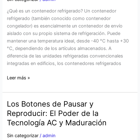
contenedores
¿Qué es un contenedor refrigerado? Un contenedor
refrigerados:
refrigerado (también conocido como contenedor
Todo
congelador) es esencialmente un contenedor de envío
lo
aislado con su propio sistema de refrigeración. Puede
que
mantener una temperatura ideal, desde -40 °C hasta +30
necesitas
°C, dependiendo de los artículos almacenados. A
saber
diferencia de las unidades refrigeradas convencionales
integradas en edificios, los contenedores refrigerados
Leer más »
Los Botones de Pausar y
Los
Botones
Reproducir: El Poder de la
de
Tecnología AC y Maduración
Pausar
y
Sin categorizar
/
admin