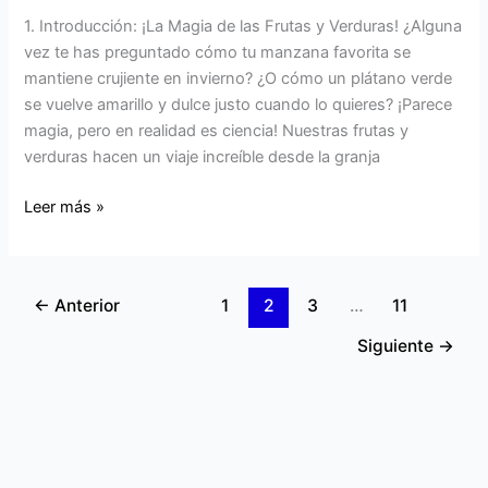
Reproducir:
1. Introducción: ¡La Magia de las Frutas y Verduras! ¿Alguna
El
vez te has preguntado cómo tu manzana favorita se
Poder
mantiene crujiente en invierno? ¿O cómo un plátano verde
de
se vuelve amarillo y dulce justo cuando lo quieres? ¡Parece
la
magia, pero en realidad es ciencia! Nuestras frutas y
Tecnología
verduras hacen un viaje increíble desde la granja
AC
y
Leer más »
Maduración
←
Anterior
1
2
3
…
11
Siguiente
→