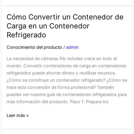
Cómo Convertir un Contenedor de
Cómo
Convertir
Carga en un Contenedor
un
Refrigerado
Contenedor
de
Conocimiento del producto
/
admin
Carga
La necesidad de cámaras frío móviles crece en todo el
en
mundo. Convertir contenedores de carga en contenedores
un
refrigerados puede ahorrar dinero y reutilizar recursos.
Contenedor
¿Cómo se construye un contenedor refrigerado? ¿Cómo se
Refrigerado
hace esta conversión de forma profesional? También
puedes ver nuestra guía de contenedores refrigerados para
más información del producto. Paso 1: Prepara los
Leer más »