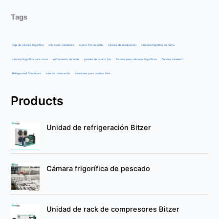
Tags
caja de cámara frigorífica
cold room containers
cuarto frio de leche
cámara de maduración
cámara frigorífica de carne
cámara frigorífica para carne
enfriamiento de leche
paneles de cuarto frio
Paneles para cámaras frigoríficas
Paneles sándwich
Refrigerated Containers
sala de maduración
soluciones para cuartos frios
Products
Unidad de refrigeración Bitzer
Cámara frigorífica de pescado
Unidad de rack de compresores Bitzer