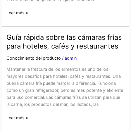
Leer más »
Guía rápida sobre las cámaras frías
Guía
rápida
para hoteles, cafés y restaurantes
sobre
las
Conocimiento del producto
/
admin
cámaras
Mantener la frescura de los alimentos es uno de los
frías
mayores desafíos para hoteles, cafés y restaurantes. Una
para
buena cámara fría puede marcar la diferencia. Funciona
hoteles,
como un gran refrigerador, pero es más potente y eficiente
cafés
para uso comercial. Las cámaras frías se utilizan para que
y
la carne, los productos del mar, los lácteos, las
restaurantes
Leer más »