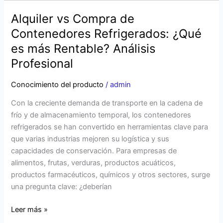
Alquiler vs Compra de
Alquiler
vs
Contenedores Refrigerados: ¿Qué
Compra
es más Rentable? Análisis
de
Profesional
Contenedores
Refrigerados:
Conocimiento del producto
/
admin
¿Qué
es
Con la creciente demanda de transporte en la cadena de
más
frío y de almacenamiento temporal, los contenedores
Rentable?
refrigerados se han convertido en herramientas clave para
Análisis
que varias industrias mejoren su logística y sus
Profesional
capacidades de conservación. Para empresas de
alimentos, frutas, verduras, productos acuáticos,
productos farmacéuticos, químicos y otros sectores, surge
una pregunta clave: ¿deberían
Leer más »