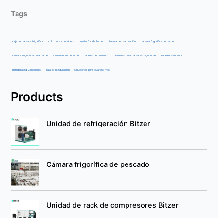
Tags
caja de cámara frigorífica
cold room containers
cuarto frio de leche
cámara de maduración
cámara frigorífica de carne
cámara frigorífica para carne
enfriamiento de leche
paneles de cuarto frio
Paneles para cámaras frigoríficas
Paneles sándwich
Refrigerated Containers
sala de maduración
soluciones para cuartos frios
Products
Unidad de refrigeración Bitzer
Cámara frigorífica de pescado
Unidad de rack de compresores Bitzer